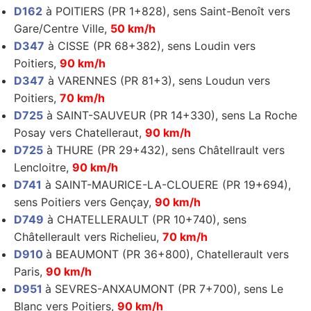
D162
à POITIERS (PR 1+828), sens Saint-Benoît vers
Gare/Centre Ville,
50 km/h
D347
à CISSE (PR 68+382), sens Loudin vers
Poitiers,
90 km/h
D347
à VARENNES (PR 81+3), sens Loudun vers
Poitiers,
70 km/h
D725
à SAINT-SAUVEUR (PR 14+330), sens La Roche
Posay vers Chatelleraut,
90 km/h
D725
à THURE (PR 29+432), sens Châtellrault vers
Lencloitre,
90 km/h
D741
à SAINT-MAURICE-LA-CLOUERE (PR 19+694),
sens Poitiers vers Gençay,
90 km/h
D749
à CHATELLERAULT (PR 10+740), sens
Châtellerault vers Richelieu,
70 km/h
D910
à BEAUMONT (PR 36+800), Chatellerault vers
Paris,
90 km/h
D951
à SEVRES-ANXAUMONT (PR 7+700), sens Le
Blanc vers Poitiers,
90 km/h