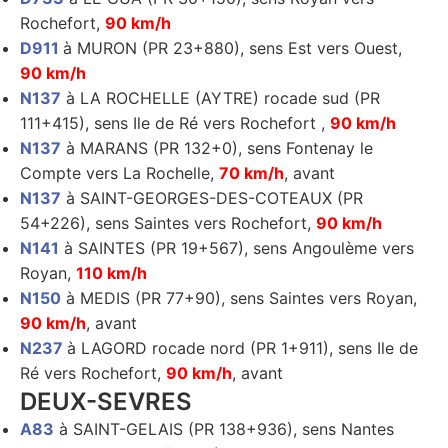
Rochefort,
90 km/h
D911
à MURON (PR 23+880), sens Est vers Ouest,
90 km/h
N137
à LA ROCHELLE (AYTRE) rocade sud (PR
111+415), sens Ile de Ré vers Rochefort ,
90 km/h
N137
à MARANS (PR 132+0), sens Fontenay le
Compte vers La Rochelle,
70 km/h
, avant
N137
à SAINT-GEORGES-DES-COTEAUX (PR
54+226), sens Saintes vers Rochefort,
90 km/h
N141
à SAINTES (PR 19+567), sens Angoulème vers
Royan,
110 km/h
N150
à MEDIS (PR 77+90), sens Saintes vers Royan,
90 km/h
, avant
N237
à LAGORD rocade nord (PR 1+911), sens Ile de
Ré vers Rochefort,
90 km/h
, avant
DEUX-SEVRES
A83
à SAINT-GELAIS (PR 138+936), sens Nantes