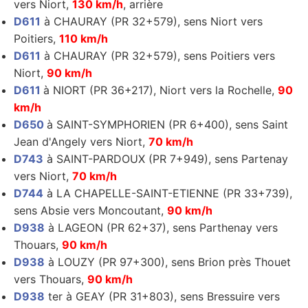
vers Niort,
130 km/h
, arrière
D611
à CHAURAY (PR 32+579), sens Niort vers
Poitiers,
110 km/h
D611
à CHAURAY (PR 32+579), sens Poitiers vers
Niort,
90 km/h
D611
à NIORT (PR 36+217), Niort vers la Rochelle,
90
km/h
D650
à SAINT-SYMPHORIEN (PR 6+400), sens Saint
Jean d'Angely vers Niort,
70 km/h
D743
à SAINT-PARDOUX (PR 7+949), sens Partenay
vers Niort,
70 km/h
D744
à LA CHAPELLE-SAINT-ETIENNE (PR 33+739),
sens Absie vers Moncoutant,
90 km/h
D938
à LAGEON (PR 62+37), sens Parthenay vers
Thouars,
90 km/h
D938
à LOUZY (PR 97+300), sens Brion près Thouet
vers Thouars,
90 km/h
D938
ter à GEAY (PR 31+803), sens Bressuire vers