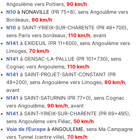
Angoulëme vers Poitiers,
90 km/h
N10
à NONAVILLE
(PR 75+8), sens Angoulême vers
Bordeaux,
90 km/h
N10
à SAINT-YRIEIX-SUR-CHARENTE (PR 48+700),
sens Paris vers bordeaux,
110 km/h
, avant
N141
à EXIDEUIL (PR 11+600), sens Angoulème vers
Limoges,
70 km/h
N141
à GENSAC-LA-PALLUE (PR 101+730), sens
Cognac vers Angouleme,
110 km/h
N141
à SAINT-PROJET-SAINT-CONSTANT (PR
49+200), sens Angoulème vers Limoges,
90 km/h
,
avant
N141
à SAINT-SATURNIN (PR 77+0), sens Cognac
vers Angoulême,
90 km/h
, avant
N141
à SAINT-YRIEIX-SUR-CHARENTE (PR 69+495),
sens Angoulème vers Fléac,
50 km/h
Voie de l'Europe
à ANGOULEME
, sens Ma Campagne
vers Tunnel (centre ville),
70 km/h