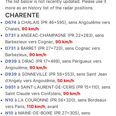
The list below is not recently updated. Please use it
more as an history list of the radar positions.
CHARENTE
D674
à CHALAIS (PR 46+595), sens Angoulême vers
Chalais,
90 km/h
D731
à ANGEAC-CHAMPAGNE (PR 22+283), sens
Barbezieux vers Cognac,
90 km/h
D731
à BARRET (PR 27+720), sens Cognac vers
Barbezieux,
90 km/h
D939
à DIRAC (PR 17+499), sens Périgueux vers
Angoulème,
90 km/h
D939
à SONNEVILLE (PR 58+553), sens Saint Jean
d'Angely vers Angoulême,
50 km/h
D951
à SAINT-LAURENT-DE-CERIS (PR 15+110), sens
Saint Claude vers Confolens,
90 km/h
N10
à LA COURONNE (PR 56+320), sens Bordeaux
vers Paris,
110 km/h
, avant
N10
à MAINE-DE-BOIXE (PR 27+305), sens