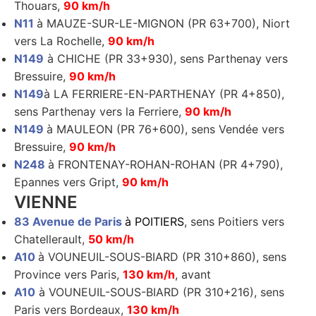
Thouars,
90 km/h
N11
à MAUZE-SUR-LE-MIGNON (PR 63+700), Niort
vers La Rochelle,
90 km/h
N149
à CHICHE (PR 33+930), sens Parthenay vers
Bressuire,
90 km/h
N149
à LA FERRIERE-EN-PARTHENAY (PR 4+850),
sens Parthenay vers la Ferriere,
90 km/h
N149
à MAULEON (PR 76+600), sens Vendée vers
Bressuire,
90 km/h
N248
à FRONTENAY-ROHAN-ROHAN (PR 4+790),
Epannes vers Gript,
90 km/h
VIENNE
83 Avenue de Paris
à POITIERS
, sens Poitiers vers
Chatellerault,
50 km/h
A10
à VOUNEUIL-SOUS-BIARD (PR 310+860), sens
Province vers Paris,
130 km/h
, avant
A10
à VOUNEUIL-SOUS-BIARD (PR 310+216), sens
Paris vers Bordeaux,
130 km/h