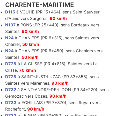
CHARENTE-MARITIME
D115
à VOUHE (PR 15+464), sens Saint Sauveur
d'Aunis vers Surgères,
90 km/h
N137
à PONS (PR 25+440), sens Bordeaux vers
Saintes,
90 km/h
N24
à CHANIERS (PR 6+315), sens Saintes vers
Chanier,
50 km/h
N24
à CHANIERS (PR 6+459), sens Chaniers vers
Saintes,
50 km/h
D728
à LA CLISSE (PR 4+816), Saintes vers La
Clisse,
70 km/h
D728
à SAINT-JUST-LUZAC (PR 33+858), sens
Saintes vers Marennes,
90 km/h
D732
à SAINT-ANDRE-DE-LIDON (PR 34+220), sens
Gemozac vers Cozes,
90 km/h
D733
à ECHILLAIS (PR 7+870), sens Royan vers
Rochefort,
90 km/h
D733
à LE GUA (PR 30+150), sens Royan vers