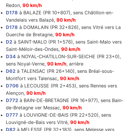
Redon,
90 km/h
D178
à BALAZE (PR 10+807), sens Châtillon-en-
Vandelais vers Balazé,
90 km/h
D178
à DOMALAIN (PR 32+826), sens Vitré vers La
Guerche de Bretagne,
90 km/h
D2
à SAINT-MALO (PR 1+576), sens Saint-Malo vers
Saint-Méloir-des-Ondes,
90 km/h
D34
à NOYAL-CHATILLON-SUR-SEICHE (PR 23+0),
sens Noyal-Verne,
90 km/h
, arrière
D62
à TALENSAC (PR 26+140), sens Bréal-sous-
Montfort vers Talensac,
90 km/h
D706
à LECOUSSE (PR 2+453), sens Rennes vers
Alençon,
90 km/h
D772
à BAIN-DE-BRETAGNE (PR 16+977), sens Bain-
de-Bretagne ver Messac,
90 km/h
D777
à LOUVIGNE-DE-BAIS (PR 22+520), sens
Louvigné-de-Bais vers Vitré,
90 km/h
D82
à MELESSE (PR 32+183), sens Melesse vers