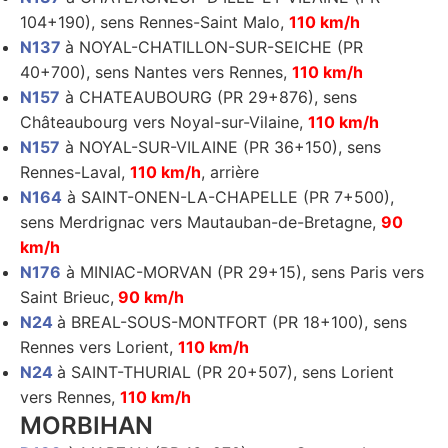
104+190), sens Rennes-Saint Malo,
110 km/h
N137
à NOYAL-CHATILLON-SUR-SEICHE (PR
40+700), sens Nantes vers Rennes,
110 km/h
N157
à CHATEAUBOURG (PR 29+876), sens
Châteaubourg vers Noyal-sur-Vilaine,
110 km/h
N157
à NOYAL-SUR-VILAINE (PR 36+150), sens
Rennes-Laval,
110 km/h
, arrière
N164
à SAINT-ONEN-LA-CHAPELLE (PR 7+500),
sens Merdrignac vers Mautauban-de-Bretagne,
90
km/h
N176
à MINIAC-MORVAN (PR 29+15), sens Paris vers
Saint Brieuc,
90 km/h
N24
à BREAL-SOUS-MONTFORT (PR 18+100), sens
Rennes vers Lorient,
110 km/h
N24
à SAINT-THURIAL (PR 20+507), sens Lorient
vers Rennes,
110 km/h
MORBIHAN