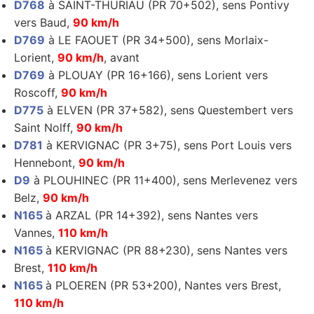
D768
à SAINT-THURIAU (PR 70+502), sens Pontivy
vers Baud,
90 km/h
D769
à LE FAOUET (PR 34+500), sens Morlaix-
Lorient,
90 km/h
, avant
D769
à PLOUAY (PR 16+166), sens Lorient vers
Roscoff,
90 km/h
D775
à ELVEN (PR 37+582), sens Questembert vers
Saint Nolff,
90 km/h
D781
à KERVIGNAC (PR 3+75), sens Port Louis vers
Hennebont,
90 km/h
D9
à PLOUHINEC (PR 11+400), sens Merlevenez vers
Belz,
90 km/h
N165
à ARZAL (PR 14+392), sens Nantes vers
Vannes,
110 km/h
N165
à KERVIGNAC (PR 88+230), sens Nantes vers
Brest,
110 km/h
N165
à PLOEREN (PR 53+200), Nantes vers Brest,
110 km/h