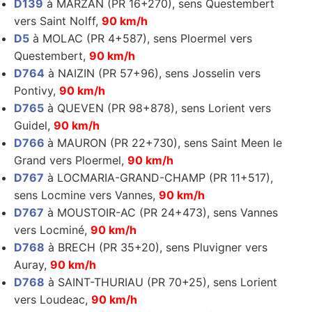
D139
à MARZAN (PR 16+270), sens Questembert
vers Saint Nolff,
90 km/h
D5
à MOLAC (PR 4+587), sens Ploermel vers
Questembert,
90 km/h
D764
à NAIZIN (PR 57+96), sens Josselin vers
Pontivy,
90 km/h
D765
à QUEVEN (PR 98+878), sens Lorient vers
Guidel,
90 km/h
D766
à MAURON (PR 22+730), sens Saint Meen le
Grand vers Ploermel,
90 km/h
D767
à LOCMARIA-GRAND-CHAMP (PR 11+517),
sens Locmine vers Vannes,
90 km/h
D767
à MOUSTOIR-AC (PR 24+473), sens Vannes
vers Locminé,
90 km/h
D768
à BRECH (PR 35+20), sens Pluvigner vers
Auray,
90 km/h
D768
à SAINT-THURIAU (PR 70+25), sens Lorient
vers Loudeac,
90 km/h