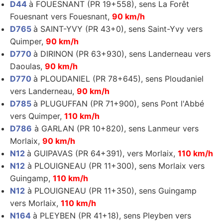
D44
à FOUESNANT (PR 19+558), sens La Forêt
Fouesnant vers Fouesnant,
90 km/h
D765
à SAINT-YVY (PR 43+0), sens Saint-Yvy vers
Quimper,
90 km/h
D770
à DIRINON (PR 63+930), sens Landerneau vers
Daoulas,
90 km/h
D770
à PLOUDANIEL (PR 78+645), sens Ploudaniel
vers Landerneau,
90 km/h
D785
à PLUGUFFAN (PR 71+900), sens Pont l'Abbé
vers Quimper,
110 km/h
D786
à GARLAN (PR 10+820), sens Lanmeur vers
Morlaix,
90 km/h
N12
à GUIPAVAS (PR 64+391), vers Morlaix,
110 km/h
N12
à PLOUIGNEAU (PR 11+300), sens Morlaix vers
Guingamp,
110 km/h
N12
à PLOUIGNEAU (PR 11+350), sens Guingamp
vers Morlaix,
110 km/h
N164
à PLEYBEN (PR 41+18), sens Pleyben vers