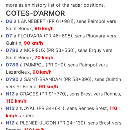
more as an history list of the radar positions.
COTES-D'ARMOR
D6
à LANNEBERT (PR 61+981), sens Paimpol vers
Saint Brieux,
90 km/h
D7
à PLOUVARA (PR 46+695), sens Plouvara vers
Quintin,
90 km/h
D786
à MORIEUX (PR 53+550), sens Erquy vers
Saint Brieux,
70 km/h
D786
à PAIMPOL (PR 0+0), sens Paimpol vers
Lezardieux,
90 km/h
D790
à SAINT-BRANDAN (PR 53+396), sens Quintin
vers St Brieuc,
90 km/h
N12
à GRACES (PR 91+770), sens Brest vers Rennes,
110 km/h
N12
à NOYAL (PR 34+641), sens Rennes Brest,
110
km/h
, arrière
N12
à PLENEE-JUGON (PR 24+130), sens Brest vers