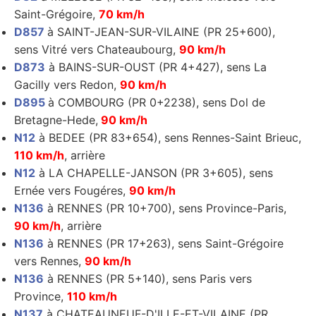
Saint-Grégoire,
70 km/h
D857
à SAINT-JEAN-SUR-VILAINE (PR 25+600),
sens Vitré vers Chateaubourg,
90 km/h
D873
à BAINS-SUR-OUST (PR 4+427), sens La
Gacilly vers Redon,
90 km/h
D895
à COMBOURG (PR 0+2238), sens Dol de
Bretagne-Hede,
90 km/h
N12
à BEDEE (PR 83+654), sens Rennes-Saint Brieuc,
110 km/h
, arrière
N12
à LA CHAPELLE-JANSON (PR 3+605), sens
Ernée vers Fougéres,
90 km/h
N136
à RENNES (PR 10+700), sens Province-Paris,
90 km/h
, arrière
N136
à RENNES (PR 17+263), sens Saint-Grégoire
vers Rennes,
90 km/h
N136
à RENNES (PR 5+140), sens Paris vers
Province,
110 km/h
N137
à CHATEAUNEUF-D'ILLE-ET-VILAINE (PR